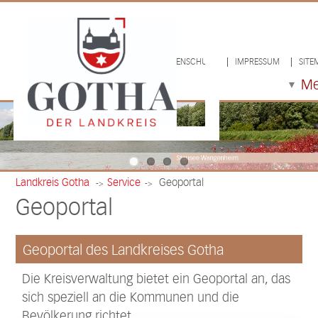
LOGIN/LOGOUT
DATENSCHUTZ
IMPRESSUM
SITE
M
Landkreis Gotha
Service
Geoportal
->
->
Geoportal
Geoportal des Landkreises Gotha
Die Kreisverwaltung bietet ein Geoportal an, das
sich speziell an die Kommunen und die
Bevölkerung richtet.