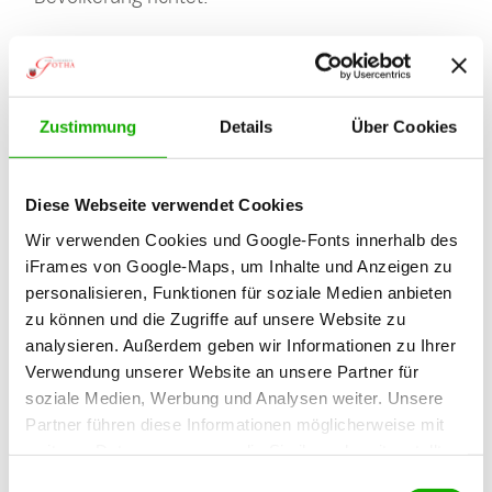
www.geoportal-landkreis-gotha.de/viewer.php
Zustimmung
Details
Über Cookies
Was bietet das Geoportal für die Kommune?
Vorhandene Karten, Pläne und Daten können
bislang häufig nicht effektiv genutzt werden.
Diese Webseite verwendet Cookies
Gründe hierfür sind unzureichende
Wir verwenden Cookies und Google-Fonts innerhalb des
Datenstrukturen und unterschiedliche
iFrames von Google-Maps, um Inhalte und Anzeigen zu
Datenformate.
personalisieren, Funktionen für soziale Medien anbieten
zu können und die Zugriffe auf unsere Website zu
Die digitale Aufbereitung der Datenbestände, die
analysieren. Außerdem geben wir Informationen zu Ihrer
Bereitstellung über Geodienste und die Nutzung
Verwendung unserer Website an unsere Partner für
innerhalb eines Geoportals erleichtern die interne
soziale Medien, Werbung und Analysen weiter. Unsere
und externe Nutzung von Geoinformationen. So
Partner führen diese Informationen möglicherweise mit
können Geodaten über standardisierte
weiteren Daten zusammen, die Sie ihnen bereitgestellt
Schnittstellen in Fachanwendungen oder andere
haben oder die sie im Rahmen Ihrer Nutzung der Dienste
Einwilligungsauswahl