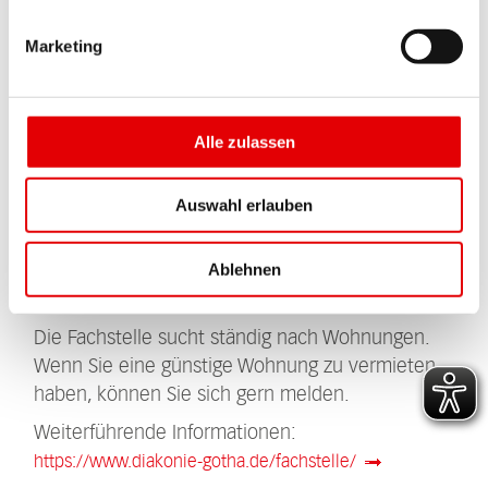
Die Mitarbeiter:innen unterstützen dabei, die
Marketing
verschiedenen Probleme zu lösen, die auf diesem
Weg auftauchen können.
Die Beratung kann in der Fachstelle in Gotha oder
Alle zulassen
auch vor Ort im ganzen Landkreis stattfinden. Sie
ist kostenlos und unterliegt der Schweigepflicht.
Auswahl erlauben
Außerdem unterstützt die Fachstelle
Wohnungsgeber (Vermieter), Mitarbeitende von
Ablehnen
Ämtern und andere Partner, die mit Menschen in
Wohnungsnot arbeiten.
Die Fachstelle sucht ständig nach Wohnungen.
Wenn Sie eine günstige Wohnung zu vermieten
haben, können Sie sich gern melden.
Weiterführende Informationen:
https://www.diakonie-gotha.de/fachstelle/