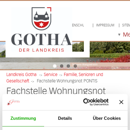
LOGIN/LOGOUT
DATENSCHUTZ
IMPRESSUM
SITE
M
Landkreis Gotha
Service
Familie, Senioren und
->
->
Gesellschaft
Fachstelle Wohnungsnot PONTIS
->
Fachstelle Wohnungsnot
PONTIS
Beratung und Unterstützung bei
Zustimmung
Details
Über Cookies
Wohnungsnot