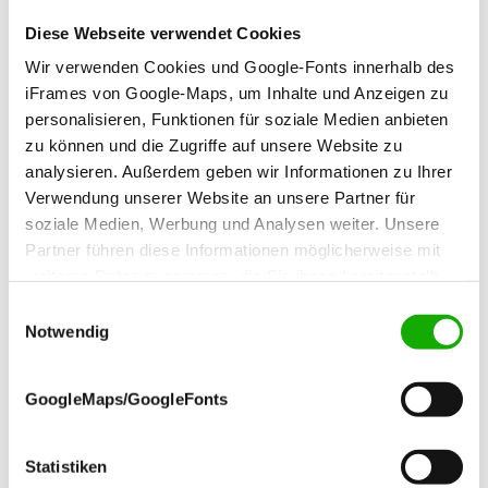
Die Fachstelle Wohnungsnot – PONTIS hilft
Diese Webseite verwendet Cookies
Menschen in Wohnungsnot im Landkreis und in
Wir verwenden Cookies und Google-Fonts innerhalb des
der Stadt Gotha.
iFrames von Google-Maps, um Inhalte und Anzeigen zu
personalisieren, Funktionen für soziale Medien anbieten
Die Fachstelle hilft:
zu können und die Zugriffe auf unsere Website zu
Menschen, die ohne Obdach sind
analysieren. Außerdem geben wir Informationen zu Ihrer
(obdachlos).
Verwendung unserer Website an unsere Partner für
Menschen, die keine eigene Wohnung haben,
soziale Medien, Werbung und Analysen weiter. Unsere
aber bei Freunden, Familie oder in einer
Partner führen diese Informationen möglicherweise mit
weiteren Daten zusammen, die Sie ihnen bereitgestellt
Notunterkunft untergebracht sind
haben oder die sie im Rahmen Ihrer Nutzung der Dienste
(wohnungslos).
Einwilligungsauswahl
gesammelt haben.
Notwendig
Menschen, die ihre Wohnung verlieren
könnten, zum Beispiel wegen Mietschulden
oder einer Räumungsklage.
GoogleMaps/GoogleFonts
Gemeinsam wird nach Lösungen gesucht, um den
Verlust der Wohnung zu verhindern oder einen
Statistiken
Weg zurück in eine eigene Wohnung zu finden.