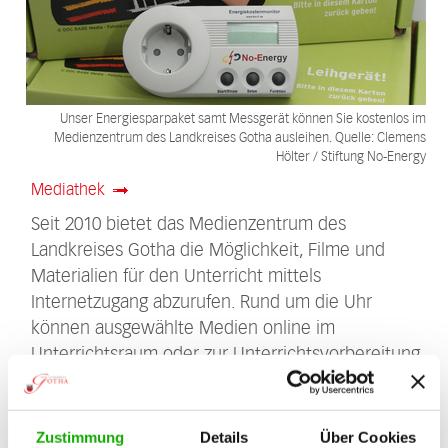
Unser Energiesparpaket samt Messgerät können Sie kostenlos im
Medienzentrum des Landkreises Gotha ausleihen. Quelle: Clemens
Hölter / Stiftung No-Energy
Mediathek
Seit 2010 bietet das Medienzentrum des
Landkreises Gotha die Möglichkeit, Filme und
Materialien für den Unterricht mittels
Internetzugang abzurufen. Rund um die Uhr
können ausgewählte Medien online im
Unterrichtsraum oder zur Unterrichtsvorbereitung
des Lehrers von zu Hause abgerufen und
angeschaut werden. Das ermöglicht den
gleichzeitigen Zugriff verschiedener Schulen auf
Zustimmung
Details
Über Cookies