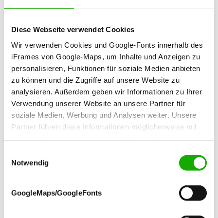
den gleichen Film.
Ausleihe vor Ort: Alle Online-Filme und -
Diese Webseite verwendet Cookies
Materialien stehen weiterhin als DVD zur
manuellen Ausleihe zu den
Öffnungszeiten
Wir verwenden Cookies und Google-Fonts innerhalb des
bereit.
iFrames von Google-Maps, um Inhalte und Anzeigen zu
personalisieren, Funktionen für soziale Medien anbieten
zu können und die Zugriffe auf unsere Website zu
Leihgeräte - Folgende Geräte stehen zur Ausleihe
analysieren. Außerdem geben wir Informationen zu Ihrer
bereit
Verwendung unserer Website an unsere Partner für
soziale Medien, Werbung und Analysen weiter. Unsere
•Beamer
Partner führen diese Informationen möglicherweise mit
•Camcorder
weiteren Daten zusammen, die Sie ihnen bereitgestellt
•Dia-Bildwerfer
haben oder die sie im Rahmen Ihrer Nutzung der Dienste
Einwilligungsauswahl
•Digitaler Fotoapparat, Digitale Videokamera
gesammelt haben.
Notwendig
•DVD-Player
•Episkop
GoogleMaps/GoogleFonts
•Lautsprecherboxen, Megafon
•Mikrofon