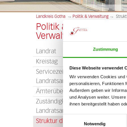
Landkreis Gotha
Politik & Verwaltung
Strukt
->
->
Politik &
Str
Verwaltung
Verw
Zustimmung
Landrat
Die e
Kreistag
Erste
Diese Webseite verwendet 
Servicezeiten des
Folge
Wir verwenden Cookies und 
Landratsamts
personalisieren, Funktionen 
Ämterübersicht
Außerdem geben wir Informat
und Analysen weiter. Unsere
Zuständigkeiten des
ihnen bereitgestellt haben o
Landratsamts
Einwilligungsauswahl
Struktur des
Notwendig