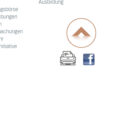
Ausbildung
ngsbörse
ibungen
n
machungen
hr
itiative
s Landkreises
zplanung