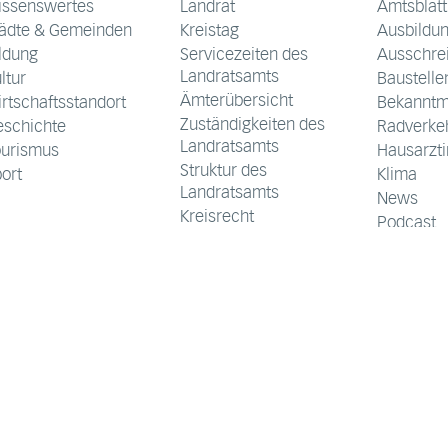
issenswertes
Landrat
Amtsblatt
tädte & Gemeinden
Kreistag
Ausbildu
ldung
Servicezeiten des
Ausschre
Landratsamts
ltur
Baustelle
Ämterübersicht
rtschaftsstandort
Bekannt
Zuständigkeiten des
eschichte
Radverke
Landratsamts
ourismus
Hausarztin
Struktur des
ort
Klima
Landratsamts
News
Kreisrecht
Podcast
Beteiligungen
Preise de
Leitbild
Schulnet
Wahlen