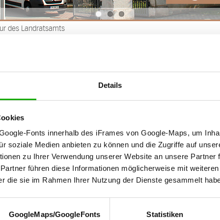
ur des Landratsamts
uktur des Landratsamts
altungsgliederung
Details
inzelnen Ämter des Landratsamts Gotha sind in drei Dezernaten
n Beigeordneten sowie dem Zweiten Beigeordneten unterstellt s
Cookies
ndes pdf-Dokument gibt über den
Verwaltungsgliederungsplan
Google-Fonts innerhalb des iFrames von Google-Maps, um Inhal
für soziale Medien anbieten zu können und die Zugriffe auf unser
ionen zu Ihrer Verwendung unserer Website an unsere Partner 
 Partner führen diese Informationen möglicherweise mit weitere
der die sie im Rahmen Ihrer Nutzung der Dienste gesammelt hab
GoogleMaps/GoogleFonts
Statistiken