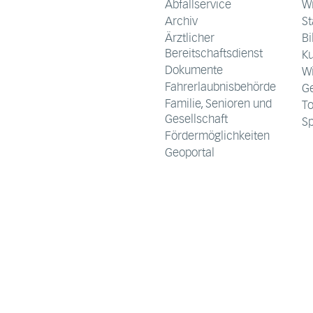
Abfallservice
W
Archiv
S
Ärztlicher
Bi
Bereitschaftsdienst
Ku
Dokumente
Wi
Fahrerlaubnisbehörde
G
Familie, Senioren und
T
Gesellschaft
Sp
Fördermöglichkeiten
Geoportal
Gesundheitspass
Kfz-Zulassung
Gewerbe
Medienzentrum
Selbsthilfe-Kontaktstelle
Smartphone-Apps
Login/Logout
Freitag ab eins