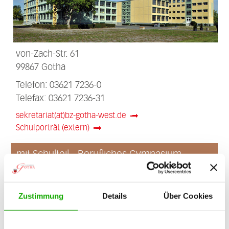
von-Zach-Str. 61
99867 Gotha
Telefon: 03621 7236-0
Telefax: 03621 7236-31
sekretariat(at)bz-gotha-west.de
Schulporträt (extern)
mit Schulteil - Berufliches Gymnasium
Inselsbergstr. 59
99867 Gotha
Zustimmung
Details
Über Cookies
Telefon: 03621 701949
Telefax: 03621 709022