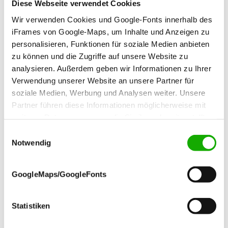
Diese Webseite verwendet Cookies
sekretariatbg(at)bz-gotha-west.de
Wir verwenden Cookies und Google-Fonts innerhalb des
iFrames von Google-Maps, um Inhalte und Anzeigen zu
Berufsschulzentrum Hugo Mairich
personalisieren, Funktionen für soziale Medien anbieten
zu können und die Zugriffe auf unsere Website zu
analysieren. Außerdem geben wir Informationen zu Ihrer
Verwendung unserer Website an unsere Partner für
soziale Medien, Werbung und Analysen weiter. Unsere
Partner führen diese Informationen möglicherweise mit
weiteren Daten zusammen, die Sie ihnen bereitgestellt
haben oder die sie im Rahmen Ihrer Nutzung der Dienste
Einwilligungsauswahl
Kindleber Str. 99b
gesammelt haben.
Notwendig
99867 Gotha
Telefon: 03621 3347-0
GoogleMaps/GoogleFonts
sekretariat(at)bsz-hm.de
Schulporträt (extern)
Statistiken
Private medizinische Berufsfachschule Gotha