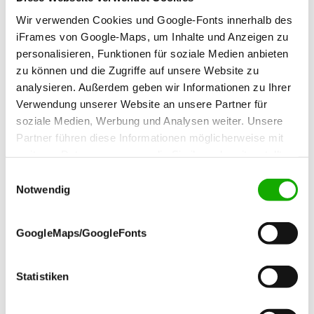
Wir verwenden Cookies und Google-Fonts innerhalb des
Engagierte und zuverlässige Mitarbeiter:innen sind
iFrames von Google-Maps, um Inhalte und Anzeigen zu
der Schlüssel zum Erfolg, deshalb suchen wir Sie.
personalisieren, Funktionen für soziale Medien anbieten
Werden Sie Teil unseres Teams im Landratsamt
zu können und die Zugriffe auf unsere Website zu
Gotha. Mit rund 700 Mitarbeitenden gehören wir
analysieren. Außerdem geben wir Informationen zu Ihrer
zu den größten Arbeitgebern in der Region. Wir
Verwendung unserer Website an unsere Partner für
bieten Ihnen neben einem sicheren Job und einer
soziale Medien, Werbung und Analysen weiter. Unsere
angemessenen Vergütung spannende
Partner führen diese Informationen möglicherweise mit
Aufgabenfelder in den vielfältigen Bereichen
weiteren Daten zusammen, die Sie ihnen bereitgestellt
unserer Behörde.
haben oder die sie im Rahmen Ihrer Nutzung der Dienste
Einwilligungsauswahl
gesammelt haben.
Notwendig
Jetzt online bewerben!
Ganz sicher vielfältig: In unserem
GoogleMaps/GoogleFonts
Bewerberportal
finden Sie eine Übersicht aller offenen Stellen und
können sich direkt online bewerben.
Statistiken
Mehr Informationen zu unseren Benefits und
unserer Jobvielfalt gibt es außerdem
in diesem