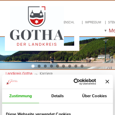
LOGIN/LOGOUT
DATENSCHUTZ
IMPRESSUM
SITE
M
Landkreis Gotha
Karriere
->
Karriere
Zustimmung
Details
Über Cookies
Ganz sicher vielfältig - unsere Jobs im
Landratsamt Gotha
Diese Webseite verwendet Cookies