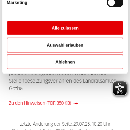
Marketing
.
Magazin
Du möchtest bei uns eine Ausbildung oder ein
Studium machen?
Dann bist du hier genau
Alle zulassen
richtig!
Auswahl erlauben
Hinweise zur Datenverarbeitung
In der PDF-Datei finden Bewerberinnen und
Ablehnen
Bewerber Hinweise zum Umgang mit
personenbezogenen Daten im Rahmen der
Stellenbesetzungsverfahren des Landratsamtes
Gotha.
Zu den Hinweisen (PDF, 350 KB)
Letzte Änderung der Seite:29.07.25, 10:20 Uhr