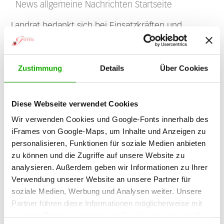
News allgemeine Nachrichten Startseite
Landrat bedankt sich bei Einsatzkräften und
wünscht Verletzten schnelle Genesung
Durch
Zustimmung
Details
Über Cookies
einen
Diese Webseite verwendet Cookies
Wir verwenden Cookies und Google-Fonts innerhalb des
iFrames von Google-Maps, um Inhalte und Anzeigen zu
personalisieren, Funktionen für soziale Medien anbieten
zu können und die Zugriffe auf unsere Website zu
Gefahrgutunfall in einer Ohrdrufer
analysieren. Außerdem geben wir Informationen zu Ihrer
Entsorgungsfirma sind gestern vier Menschen
Verwendung unserer Website an unsere Partner für
schwer verletzt worden. 25 weitere Personen
soziale Medien, Werbung und Analysen weiter. Unsere
mussten im Krankenhaus bzw. ambulant
Partner führen diese Informationen möglicherweise mit
behandelt werden. Unter ihnen befanden sich
weiteren Daten zusammen, die Sie ihnen bereitgestellt