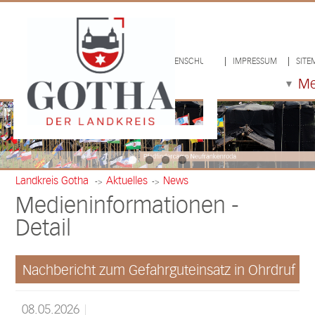
LOGIN/LOGOUT
DATENSCHUTZ
IMPRESSUM
SITE
M
Landkreis Gotha
Aktuelles
News
->
->
Medieninformationen -
Detail
Nachbericht zum Gefahrguteinsatz in Ohrdruf
08.05.2026