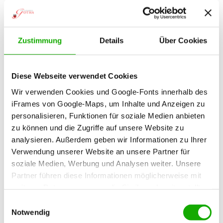
In der Zeit vom 4. bis 7. Dezember absolvieren 50
Soldatinnen und Soldaten des Aufklärungsbataillons
13 die Abschlussübung der Spezialgrundausbildung.
Zustimmung
Details
Über Cookies
Sie üben das Orientieren im Gelände mit und
ohne Hilfsmittel bei Tag und Nacht. Sie werden
von sieben Radfahrzeugen begleitet. Die
Diese Webseite verwendet Cookies
Jugendherberge Finsterbergen, die Talsperre
Wir verwenden Cookies und Google-Fonts innerhalb des
Tambach-Dietharz, das Kammerbacher Pirschhaus
iFrames von Google-Maps, um Inhalte und Anzeigen zu
und der Flugplatz Crawinkel bilden die
personalisieren, Funktionen für soziale Medien anbieten
voraussichtlichen Ballungsräume.
zu können und die Zugriffe auf unsere Website zu
analysieren. Außerdem geben wir Informationen zu Ihrer
Die Soldat:innen bewegen sich vorrangig nachts,
Verwendung unserer Website an unsere Partner für
abseits der Straßen, von der Ruhlaer Skihütte aus
soziale Medien, Werbung und Analysen weiter. Unsere
in Richtung Finsterbergen, weiter nach Tambach-
Partner führen diese Informationen möglicherweise mit
Dietharz über das Kammbacher Pirschhaus nach
weiteren Daten zusammen, die Sie ihnen bereitgestellt
Crawinkel. Das Ziel ist der Flugplatz Crawinkel.
haben oder die sie im Rahmen Ihrer Nutzung der Dienste
Einwilligungsauswahl
Die Bevölkerung wird aufgefordert, sich von
gesammelt haben.
Notwendig
Einrichtungen der übenden Truppen fernzuhalten.