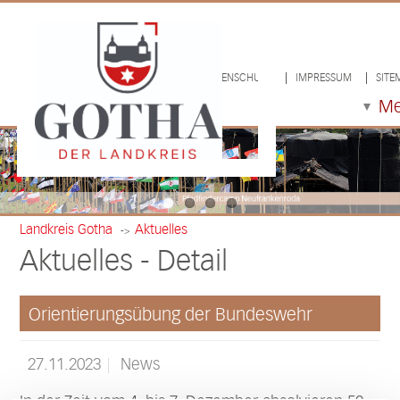
LOGIN/LOGOUT
DATENSCHUTZ
IMPRESSUM
SITE
M
Landkreis Gotha
Aktuelles
->
Aktuelles - Detail
Orientierungsübung der Bundeswehr
27.11.2023
News